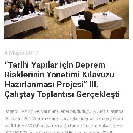
4 Mayıs 2017
“Tarihi Yapılar için Deprem
Risklerinin Yönetimi Kılavuzu
Hazırlanması Projesi” III.
Çalıştay Toplantısı Gerçekleşti
İstanbul Valiliği ve Vakıflar Genel Müdürlüğü (VGM) arasında
26 Nisan 2016’da imzalanan protokolün ardından başlatılan
ve İPKB ve VGM’nin yanı sıra Kültür ve Turizm Bakanlığı ve
ICOMOS Türkiye’nin de desteği ile devam eden “Tarihi