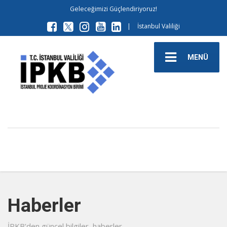
Geleceğimizi Güçlendiriyoruz!
|
İstanbul Valiliği
MENÜ
Haberler
İPKB'den güncel bilgiler, haberler