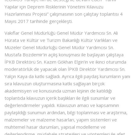
Yapılar için Deprem Risklerinin Yönetimi Kılavuzu
Hazırlanması Projesi” çalışmasının son çalıştay toplantısı 4
Mayıs 2017 tarihinde gerçekleşti.
Vakıflar Genel Müdürlüğü Genel Müdür Yardımcısı Sn. Ali
Hürata ve Kültür ve Turizm Bakanlığı Kültür Varlıkları ve
Müzeler Genel Müdürlüğü Genel Müdür Yardımcısı Sn.
Mustafa Bozdemir’in açılış konuşması ile başlayan çalıştaya
İPKB Direktörü Sn. Kazım Gökhan Elgin’in ve ikinci oturumda
moderatörlük de yapacak olan İPKB Direktör Yardımcısı Sn.
Yalçın Kaya da katkı sağladı. Ayrıca ilgili paydaş kurumların yanı
sıra kılavuzun oluşturmasına katkı sağlayan birçok
akademisyen ve konusunda uzman kişinin de katıldığı
toplantıda kılavuzun içerik başlıkları ile ilgili sunumlar ve
değerlendirmeler yapıldı. Kılavuzun amacı ve kapsamının
paylaşıldığı sunumun ardından, bilgi toplanması ve araştırma,
malzemeler ve malzeme hasarları, yapım sistemleri ve
muhtemel hasar durumları, yapısal modelleme ve
değerlendirme, müdahale stratejileri ve yöntemleri ile afet