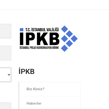
İPKB
Biz Kimiz?
Haberler