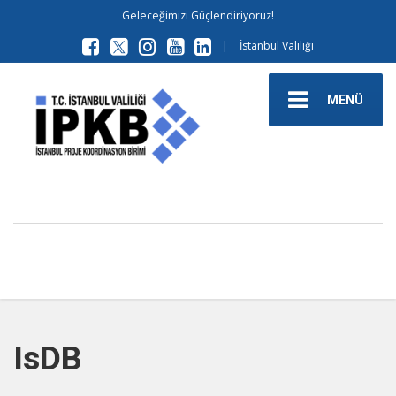
Geleceğimizi Güçlendiriyoruz!
|
İstanbul Valiliği
MENÜ
IsDB