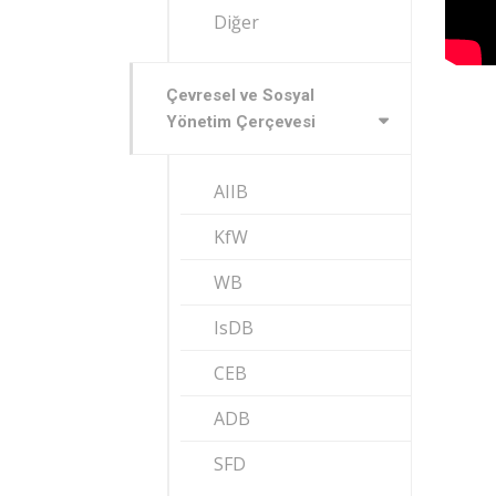
Diğer
Çevresel ve Sosyal
Yönetim Çerçevesi
AIIB
KfW
WB
IsDB
CEB
ADB
SFD