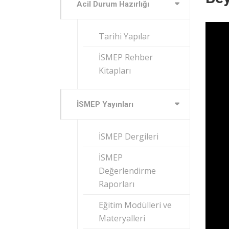
Acil Durum Hazırlığı
Tarihi Yapılar
İSMEP Rehber
Kitapları
İSMEP Yayınları
İSMEP Dergileri
İSMEP
Değerlendirme
Raporları
Eğitim Modülleri ve
Materyalleri