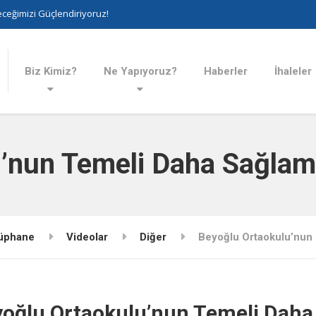
ceğimizi Güçlendiriyoruz!
Biz Kimiz?
Ne Yapıyoruz?
Haberler
İhaleler
’nun Temeli Daha Sağlam 
üphane
Videolar
Diğer
Beyoğlu Ortaokulu’nun 
oğlu Ortaokulu’nun Temeli Daha 