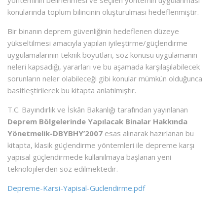
yönteminin belirlenmesi ve seçilen yöntemin uygulanması
konularında toplum bilincinin oluşturulması hedeflenmiştir.
Bir binanın deprem güvenliğinin hedeflenen düzeye
yükseltilmesi amacıyla yapılan iyileştirme/güçlendirme
uygulamalarının teknik boyutları, söz konusu uygulamanın
neleri kapsadığı, yararları ve bu aşamada karşılaşılabilecek
sorunların neler olabileceği gibi konular mümkün olduğunca
basitleştirilerek bu kitapta anlatılmıştır.
T.C. Bayındırlık ve İskân Bakanlığı tarafından yayınlanan
Deprem Bölgelerinde Yapılacak Binalar Hakkında
Yönetmelik-DBYBHY’2007
esas alınarak hazırlanan bu
kitapta, klasik güçlendirme yöntemleri ile depreme karşı
yapısal güçlendirmede kullanılmaya başlanan yeni
teknolojilerden söz edilmektedir.
Depreme-Karsi-Yapisal-Guclendirme.pdf