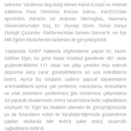
Sekreter Yardımcısı Büyükelçi Ahmet Kamil Erozan ve Helenik
Kalkınma Fonu Yöneticisi Kostas Zaimis, KartECO’dan
Apostolos Karteris ve Andreas Mermigkas, Marmara
Üniversitesi’nden Doç. Dr. Zeynep Gürel, Temiz Dünya
Ekolojik Çözümler Platformu’ndan Senem Gencer’in ve İlçe
Milli Eğitim Müdürlerinin katılımları ile gerçekleştirildi.
Toplantıda İSMEP hakkında bilgilendirme yapan Sn. Kazım
Gökhan Elgin, bu güne kadar İstanbul genelinde 481 okulu
güçlendirdiklerini 111 okulu ise yıkıp yeniden inşa ederek
depreme karşı zarar görebilirliklerini en aza indirdiklerini
belirti. Ayrıca bu binaların sadece yapısal dayanımlarını
artırmadıklarını ayrıca çatı yenileme, mantolama, tesisatların
ve ıslak zeminlerin yenilenmesi gibi modernize çalışmalarını
da yaparak okullarımızın enerji tasarrufuna katkı sağladıklarını
söyleyen Sn. Elgin bu okulların idareleri ile görüştüğümüzde
ya da faturalarını eskisi ile karşılaştırdığımızda güçlendirme
yapılan okullarda bile %40’a yakın enerji tasarrufu
sağladıklarını bildirdi.