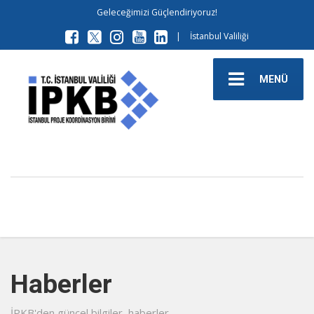
Geleceğimizi Güçlendiriyoruz!
|
İstanbul Valiliği
MENÜ
Haberler
İPKB'den güncel bilgiler, haberler