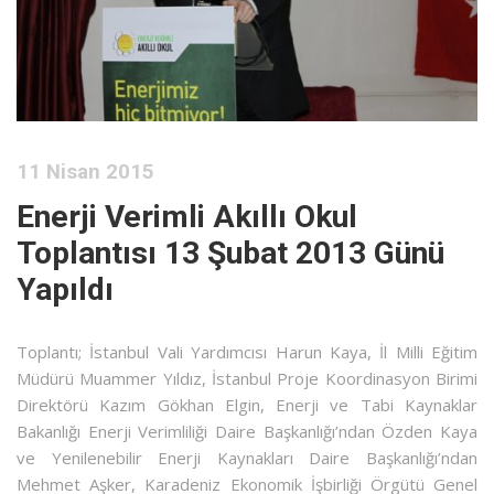
11 Nisan 2015
Enerji Verimli Akıllı Okul
Toplantısı 13 Şubat 2013 Günü
Yapıldı
Toplantı; İstanbul Vali Yardımcısı Harun Kaya, İl Milli Eğitim
Müdürü Muammer Yıldız, İstanbul Proje Koordinasyon Birimi
Direktörü Kazım Gökhan Elgin, Enerji ve Tabi Kaynaklar
Bakanlığı Enerji Verimliliği Daire Başkanlığı’ndan Özden Kaya
ve Yenilenebilir Enerji Kaynakları Daire Başkanlığı’ndan
Mehmet Aşker, Karadeniz Ekonomik İşbirliği Örgütü Genel