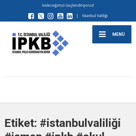
Geleceğimizi Güçlendiriyoruz!
|
İstanbul Valiliği
MENÜ
Etiket: #istanbulvaliliği