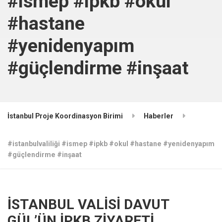
#ismep #ipkb #okul
#hastane
#yenidenyapım
#güçlendirme #inşaat
İstanbul Proje Koordinasyon Birimi
Haberler
#istanbulvaliliği #ismep #ipkb #okul #hastane #yenidenyapım
#güçlendirme #inşaat
İSTANBUL VALİSİ DAVUT
GÜL’ÜN İPKB ZİYARETİ