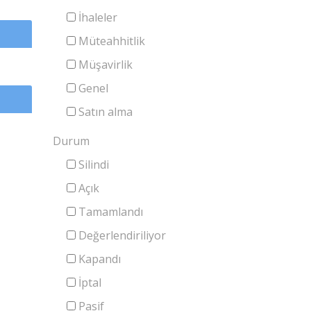
İhaleler
Müteahhitlik
Müşavirlik
Genel
Satın alma
Durum
Silindi
Açık
Tamamlandı
Değerlendiriliyor
Kapandı
İptal
Pasif