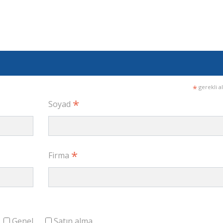
*
gerekli a
*
Soyad
*
Firma
Genel
Satın alma