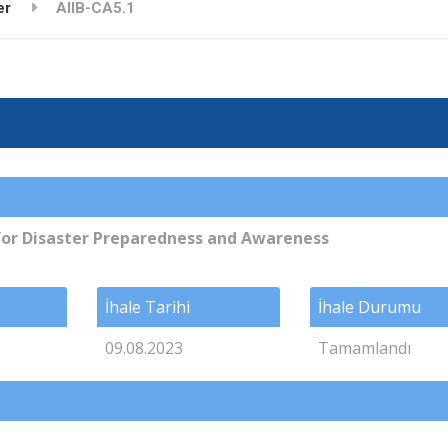
er
AIIB-CA5.1
 for Disaster Preparedness and Awareness
İhale Tarihi
İhale Durumu
09.08.2023
Tamamlandı