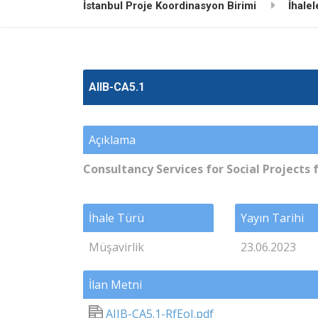
İstanbul Proje Koordinasyon Birimi
İhalel
AIIB-CA5.1
Açıklama
Consultancy Services for Social Projects
İhale Türü
Yayın Tarihi
Müşavirlik
23.06.2023
İlan Metni
AIIB-CA5.1-RfEoI.pdf