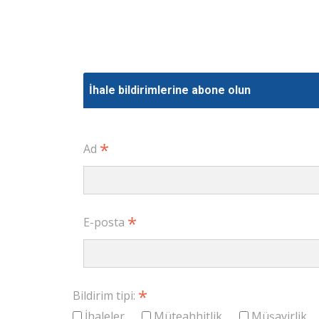
İhale bildirimlerine abone olun
*
Ad
*
E-posta
*
Bildirim tipi:
İhaleler
Müteahhitlik
Müşavirlik