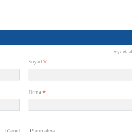
*
gerekli a
*
Soyad
*
Firma
Genel
Satın alma