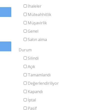
İhaleler
Müteahhitlik
Müşavirlik
Genel
Satın alma
Durum
Silindi
Açık
Tamamlandı
Değerlendiriliyor
Kapandı
İptal
Pasif