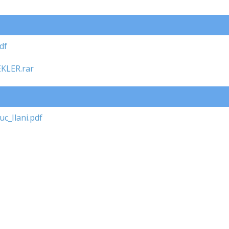
df
KLER.rar
_Ilani.pdf