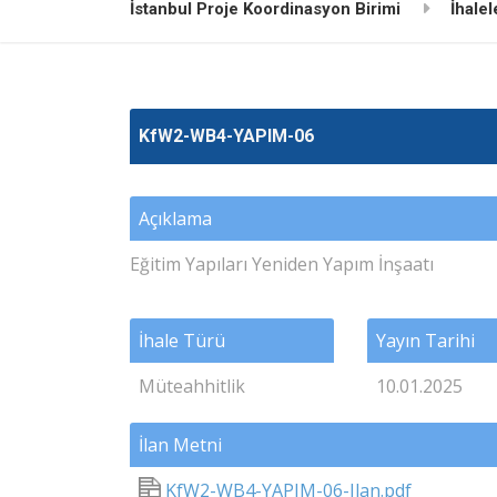
İstanbul Proje Koordinasyon Birimi
İhalel
KfW2-WB4-YAPIM-06
Açıklama
Eğitim Yapıları Yeniden Yapım İnşaatı
İhale Türü
Yayın Tarihi
Müteahhitlik
10.01.2025
İlan Metni
KfW2-WB4-YAPIM-06-Ilan.pdf