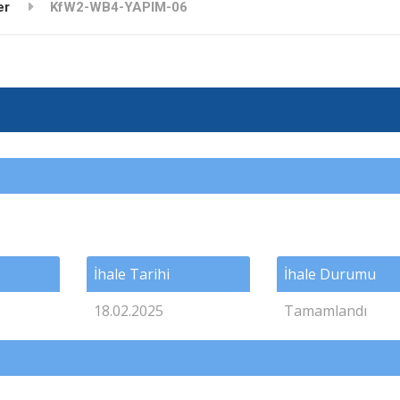
er
KfW2-WB4-YAPIM-06
İhale Tarihi
İhale Durumu
18.02.2025
Tamamlandı