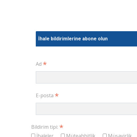
İhale bildirimlerine abone olun
*
Ad
*
E-posta
*
Bildirim tipi:
İhaleler
Müteahhitlik
Müşavirlik