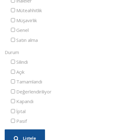
İhaleler
Müteahhitlik
Müşavirlik
Genel
Satın alma
Durum
Silindi
Açık
Tamamlandı
Değerlendiriliyor
Kapandı
İptal
Pasif
Listele