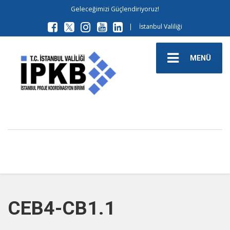
Geleceğimizi Güçlendiriyoruz!
|
İstanbul Valiliği
MENÜ
CEB4-CB1.1