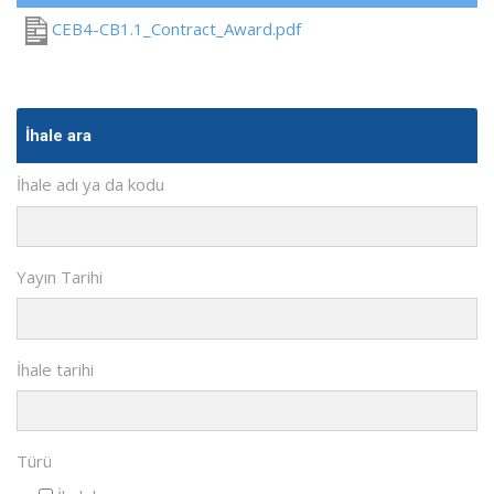
CEB4-CB1.1_Contract_Award.pdf
İhale ara
İhale adı ya da kodu
Yayın Tarihi
İhale tarihi
Türü