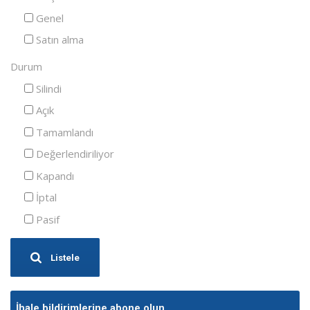
Genel
Satın alma
Durum
Silindi
Açık
Tamamlandı
Değerlendiriliyor
Kapandı
İptal
Pasif
Listele
İhale bildirimlerine abone olun