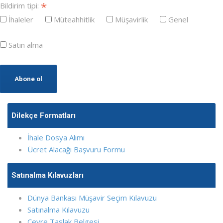
*
Bildirim tipi:
İhaleler
Müteahhitlik
Müşavirlik
Genel
Satın alma
Dilekçe Formatları
İhale Dosya Alımı
Ücret Alacağı Başvuru Formu
Satınalma Kılavuzları
Dünya Bankası Müşavir Seçim Kılavuzu
Satınalma Kılavuzu
Çevre Taslak Belgesi