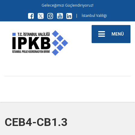
Geleceğimizi Güçlendiriyoruz!
|
İstanbul Valiliği
MENÜ
CEB4-CB1.3