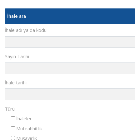
İhale ara
İhale adı ya da kodu
Yayın Tarihi
İhale tarihi
Türü
İhaleler
Müteahhitlik
Müşavirlik