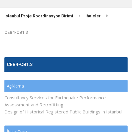
İstanbul Proje Koordinasyon Birimi
İhaleler
CEB4-CB1.3
CEB4-CB1.3
Açıklama
Consultancy Services for Earthquake Performance
Assessment and Retrofitting
Design of Historical Registered Public Buildings in Istanbul
İhale Türü