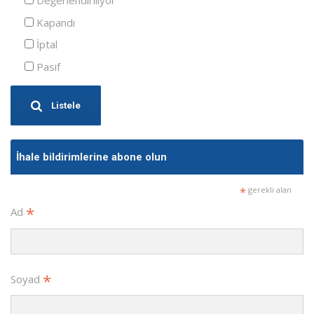
Değerlendiriliyor
Kapandı
İptal
Pasif
Listele
İhale bildirimlerine abone olun
*
gerekli alan
*
Ad
*
Soyad