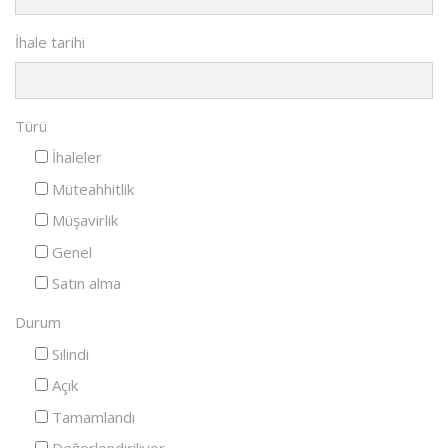
İhale tarihi
Türü
İhaleler
Müteahhitlik
Müşavirlik
Genel
Satın alma
Durum
Silindi
Açık
Tamamlandı