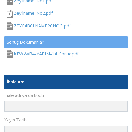
Zeyilname_No1.pdf
Zeyilname_No2.pdf
ZEYC4B0LNAME20NO.3.pdf
Sonuç Dokümanları
KFW-WB4-YAPIM-14_Sonuc.pdf
İhale ara
İhale adı ya da kodu
Yayın Tarihi