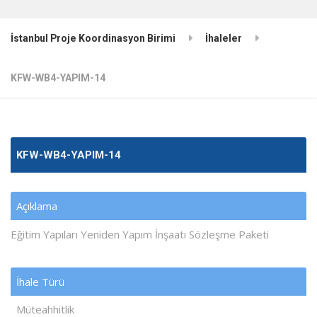
İstanbul Proje Koordinasyon Birimi
İhaleler
KFW-WB4-YAPIM-14
KFW-WB4-YAPIM-14
Açıklama
Eğitim Yapıları Yeniden Yapım İnşaatı Sözleşme Paketi
İhale Türü
Müteahhitlik